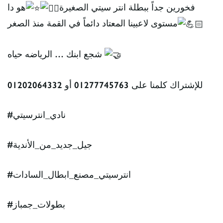
فخورين جداً ببطلة انتر سيتي الصغيرة
هو دا
مستوى لاعبينا المعتاد دائماً في القمة منذ الصغر
شجع ابنك … الرياضه حياه
للإشتراك كلمنا على 01277745763 أو 01202064332
#نادي_انترسيتي
#جيل_جديد_من_الأندية
#انترسيتي_مصنع_ابطال_السادات
#بطولات_جمباز