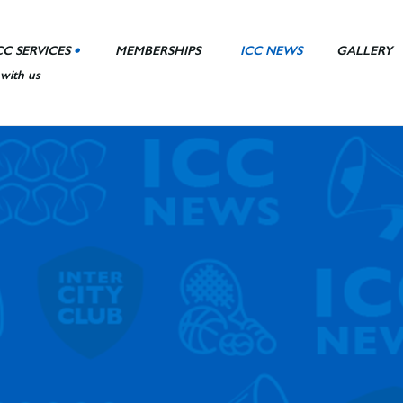
CC SERVICES
MEMBERSHIPS
ICC NEWS
GALLERY
 with us
nt Area
ll
ies