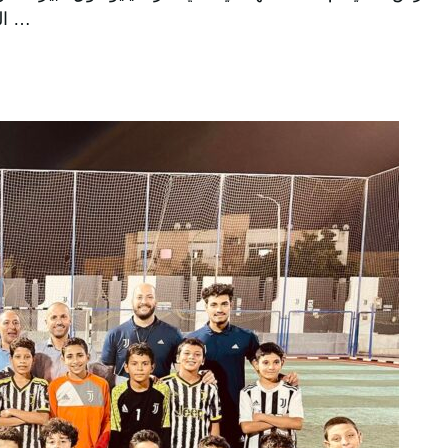
السباحين المشاركينوخالص التهاني لأبطال نادينا فخورين …