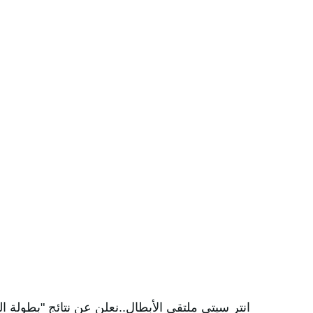
انتر سيتي ملتقى الأبطال..نعلن عن نتائج "بطولة 