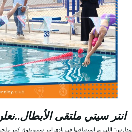
انتر سيتي ملتقى الأبطال..نعل
المدارس" اللي تم استضافتها في نادي انتر سيتيوتفوق كبير ملح