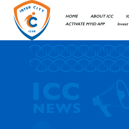
HOME
ABOUT ICC
I
ACTIVATE MYID APP
Invest
Sports Area
Entertainme
Ceremony Ha
ICC Mall
ICC Hotel
Other Facilit