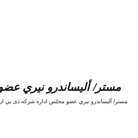
مستر/ أليساندرو نيري عضو م
مستر/ أليساندرو نيري عضو مجلس اداره شركه دى بي ان العال